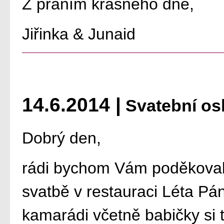
Z přáním krásného dne,
Jiřinka & Junaid
14.6.2014 |
Svatební os
Dobrý den,
rádi bychom Vám poděkovali
svatbě v restauraci Léta Pán
kamarádi včetně babičky si t