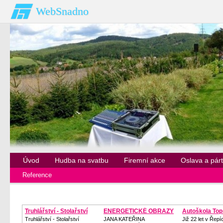
WebSnadno
Úvod
Hudba na svatbu
Firemní akce
Oslava a pár
Reference
Truhlářství - Stolařství
ENERGETICKÉ OBRAZY
Autoškola Top
Truhlářství - Stolařství
JANA KATEŘINA
Již 22 let v Řepí