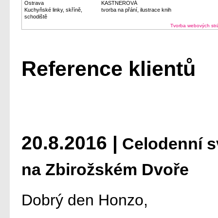
Ostrava
KASTNEROVÁ
Kuchyňské linky, skříně,
tvorba na přání, ilustrace knih
schodiště
Tvorba webových str
Reference klientů
20.8.2016 |
Celodenní sv
na Zbirožském Dvoře
Dobrý den Honzo,