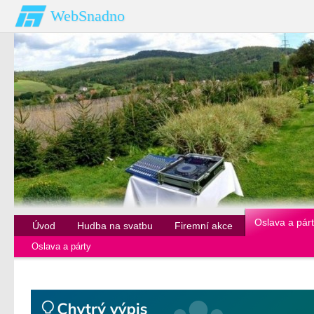
WebSnadno
Oslava a pár
Úvod
Hudba na svatbu
Firemní akce
Oslava a párty