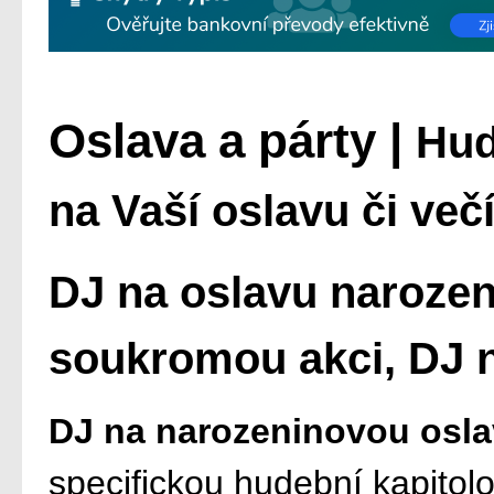
Oslava a párty |
Hud
na Vaší oslavu či več
DJ na oslavu narozen
soukromou akci, DJ n
DJ na narozeninovou osl
specifickou hudební kapitol