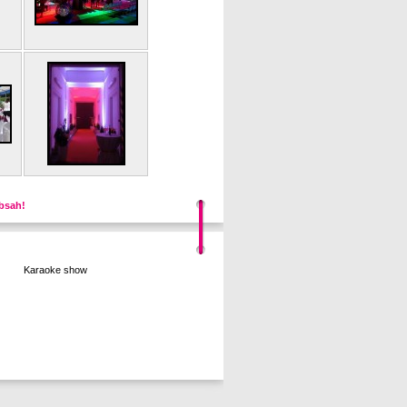
obsah!
Karaoke show