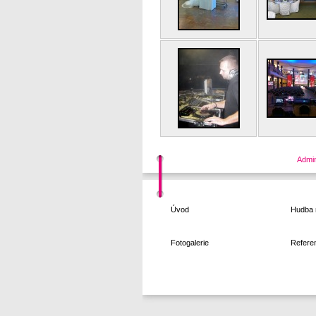
Admi
Úvod
Hudba 
Fotogalerie
Refere