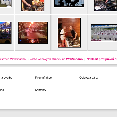
nistrace WebSnadno
|
Tvorba webových stránek na
WebSnadno
|
Nahlásit protiprávní 
na svatbu
Firemní akce
Oslava a párty
nce
Kontakty