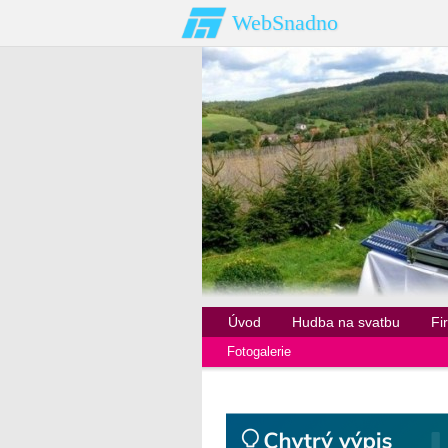
WebSnadno
Úvod
Hudba na svatbu
Fi
Fotogalerie