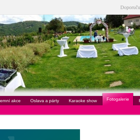
Doporuču
Fotogalerie
remní akce
Oslava a párty
Karaoke show